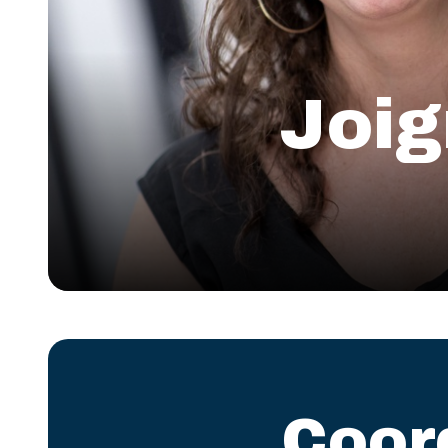
Joig
Coor