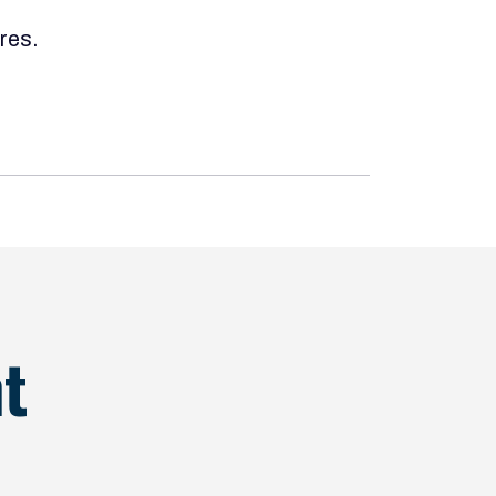
res.
t