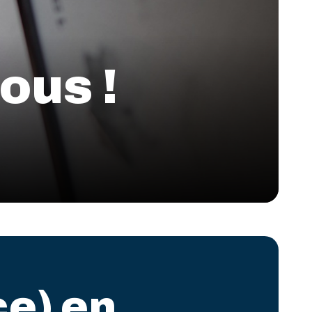
ous !
e) en