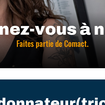
nez-vous à n
Faites partie de Comact.
donnateur(tric