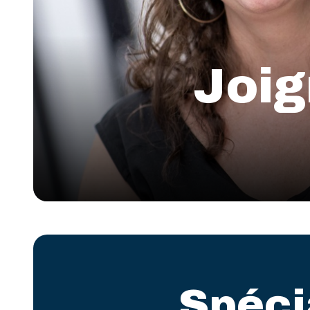
Joig
Spéci