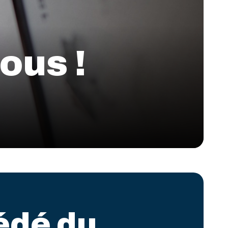
ous !
édé du